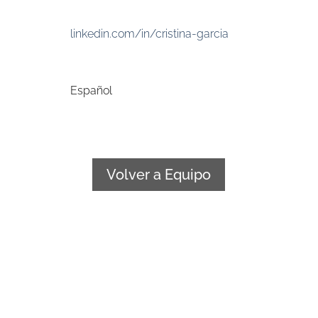
linkedin.com/in/cristina-garcia
Español
Volver a Equipo
+34 922 241 188