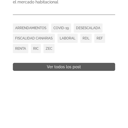
el mercado habitacional
ARRENDAMIENTOS
COVID-19
DESESCALADA
FISCALIDAD CANARIAS
LABORAL
RDL
REF
RENTA
RIC
ZEC
Ver todos los post
+34 922 241 188