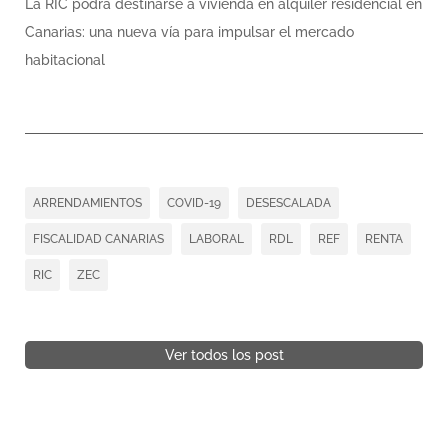
La RIC podrá destinarse a vivienda en alquiler residencial en
Canarias: una nueva vía para impulsar el mercado
habitacional
ARRENDAMIENTOS
COVID-19
DESESCALADA
FISCALIDAD CANARIAS
LABORAL
RDL
REF
RENTA
RIC
ZEC
Ver todos los post