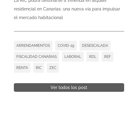
La RIC podrá destinarse a vivienda en alquiler
residencial en Canarias: una nueva vía para impulsar
el mercado habitacional
ARRENDAMIENTOS
COVID-19
DESESCALADA
FISCALIDAD CANARIAS
LABORAL
RDL
REF
RENTA
RIC
ZEC
Ver todos los post